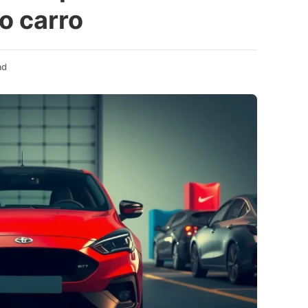
o carro
ad