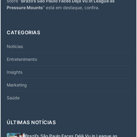
sobre "
Brazil’s São Paulo Faces Déjà Vu in League as
Pressure Mounts
" está em destaque, confira.
CATEGORIAS
Notícias
Entretenimento
Insights
Marketing
Saúde
ÚLTIMAS NOTÍCIAS
Brazil’s São Paulo Faces Déjà Vu in League as