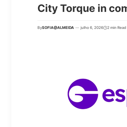
City Torque in c
By
SOFIA@ALMEIDA
—
julho 6, 2026
2 min Read