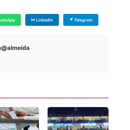
atsApp
LinkedIn
Telegram
ia@almeida