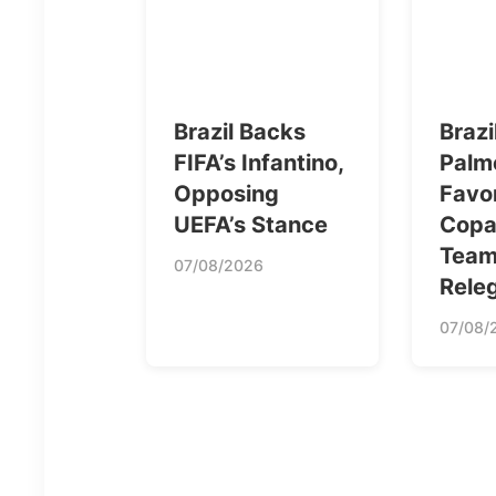
Brazil Backs
Brazi
FIFA’s Infantino,
Palm
Opposing
Favo
UEFA’s Stance
Copa
Team
07/08/2026
Rele
07/08/