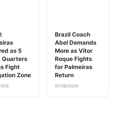
l:
Brazil Coach
eiras
Abel Demands
red as 5
More as Vitor
 Quarters
Roque Fights
s Fight
for Palmeiras
gation Zone
Return
2026
07/08/2026