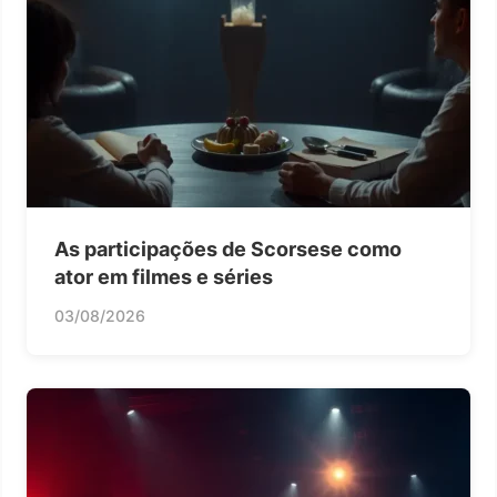
As participações de Scorsese como
ator em filmes e séries
03/08/2026